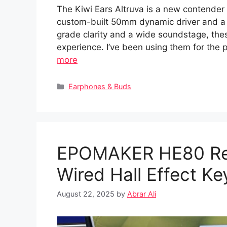
The Kiwi Ears Altruva is a new contender
custom-built 50mm dynamic driver and a 3
grade clarity and a wide soundstage, thes
experience. I’ve been using them for the p
more
Categories
Earphones & Buds
EPOMAKER HE80 Revi
Wired Hall Effect K
August 22, 2025
by
Abrar Ali