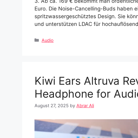
3. Ab ca. 169 € bekommt man ordentliche
Euro. Die Noise-Cancelling-Buds haben 
spritzwassergeschütztes Design. Sie könn
und unterstützen LDAC für hochauflösend
Categories
Audio
Kiwi Ears Altruva Re
Headphone for Audi
August 27, 2025
by
Abrar Ali