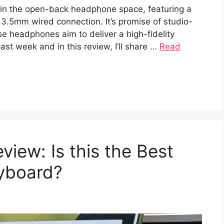
 in the open-back headphone space, featuring a
.5mm wired connection. It’s promise of studio-
e headphones aim to deliver a high-fidelity
ast week and in this review, I’ll share …
Read
ew: Is this the Best
eyboard?